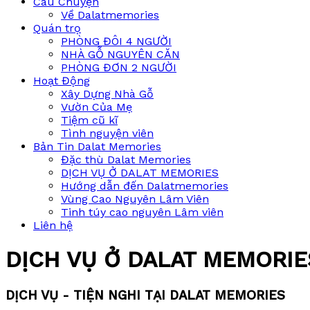
Câu Chuyện
Về Dalatmemories
Quán trọ
PHÒNG ĐÔI 4 NGƯỜI
NHÀ GỖ NGUYÊN CĂN
PHÒNG ĐƠN 2 NGƯỜI
Hoạt Động
Xây Dựng Nhà Gỗ
Vườn Của Mẹ
Tiệm cũ kĩ
Tình nguyện viên
Bản Tin Dalat Memories
Đặc thù Dalat Memories
DỊCH VỤ Ở DALAT MEMORIES
Hướng dẫn đến Dalatmemories
Vùng Cao Nguyên Lâm Viên
Tinh túy cao nguyên Lâm viên
Liên hệ
DỊCH VỤ Ở DALAT MEMORIE
DỊCH VỤ - TIỆN NGHI TẠI DALAT MEMORIES