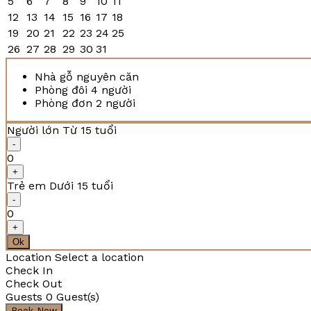
5
6
7
8
9
10
11
12
13
14
15
16
17
18
19
20
21
22
23
24
25
26
27
28
29
30
31
Nhà gỗ nguyên căn
Phòng đôi 4 người
Phòng đơn 2 người
Người lớn
Từ 15 tuổi
-
0
+
Trẻ em
Dưới 15 tuổi
-
0
+
Ok
Location
Select a location
Check In
Check Out
Guests
0
Guest(s)