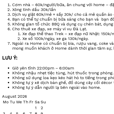
Cơm nhà – 60k/người/bữa, ăn chung với home – đặt
Xông tinh dầu 30k/lần
Dịch vụ giặt 60k/mẻ + sấy 30k/ cho cả mẻ quần áo 
Bạn có thể tự chuẩn bị bữa sáng cho bạn và bạn đồn
Không gian tổ chức BBQ và dụng cụ chén bát, dụng
Cho thuê xe đạp, xe máy vi vu Đà Lạt.
Xe đạp thể thao Trek – xe đạp nữ Nhật: 150k/n
Xe số 100k/ngày, xe ga 130k/ngày.
Ngoài ra Home có chuẩn bị bia, rượu vang, coke v
mong muốn khách ở Home dành thời gian tâm sự,
LƯU Ý:
Giờ yên tĩnh 22:00pm – 6:00am
Không nhậu nhẹt tiệc tùng, hút thuốc trong phòng.
Không sử dụng loa kẹo kéo hát hò to tiếng trong p
Không tự ý xê dịch bàn ghế, đồ dùng cây cối décor 
Không tự ý dẫn người lạ bên ngoài vào home.
August 2026
Mo
Tu
We
Th
Fr
Sa
Su
1
2
3
4
5
6
7
8
9