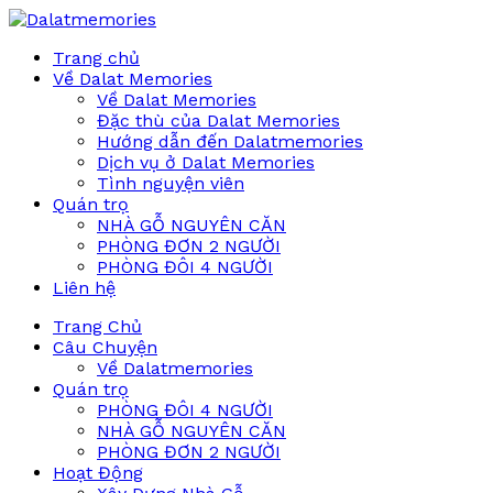
Trang chủ
Về Dalat Memories
Về Dalat Memories
Đặc thù của Dalat Memories
Hướng dẫn đến Dalatmemories
Dịch vụ ở Dalat Memories
Tình nguyện viên
Quán trọ
NHÀ GỖ NGUYÊN CĂN
PHÒNG ĐƠN 2 NGƯỜI
PHÒNG ĐÔI 4 NGƯỜI
Liên hệ
Trang Chủ
Câu Chuyện
Về Dalatmemories
Quán trọ
PHÒNG ĐÔI 4 NGƯỜI
NHÀ GỖ NGUYÊN CĂN
PHÒNG ĐƠN 2 NGƯỜI
Hoạt Động