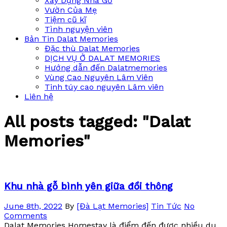
Xây Dựng Nhà Gỗ
Vườn Của Mẹ
Tiệm cũ kĩ
Tình nguyện viên
Bản Tin Dalat Memories
Đặc thù Dalat Memories
DỊCH VỤ Ở DALAT MEMORIES
Hướng dẫn đến Dalatmemories
Vùng Cao Nguyên Lâm Viên
Tinh túy cao nguyên Lâm viên
Liên hệ
All posts tagged: "Dalat
Memories"
Khu nhà gỗ bình yên giữa đồi thông
June 8th, 2022
By
[Đà Lạt Memories]
Tin Tức
No
Comments
Dalat Memories Homestay là điểm đến được nhiều du