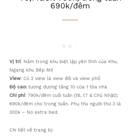
690k/đêm
Vị trí
: Nằm trong khu biệt lập yên tĩnh của Khu,
Ngang khu Bếp Mở
View
: Có 2 view là view đồi và view phố
Độ cao:
tương đương tầng 10 của 1 tòa nhà
Chi phí
: 790k/đêm cuối tuần (t6, t7 & Chủ Nhật);
690k/đêm cho trong tuần. Phụ thu người thứ 3 là
300k – No extra bed.
Chi tiết về trang bị: