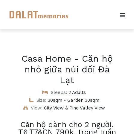
Casa Home - Căn hộ
nhỏ giữa núi đồi Đà
Lạt
Sleeps:
2 Adults
Size:
30sqm - Garden 30sqm
View:
City View & Pine Valley View
Căn hộ dành cho 2 người.
T6,T7&CN 790k, trong tuần