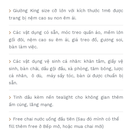
Giường King size cỡ lớn với kích thước 1m6 được
trang bị nệm cao su non êm ái.
Các vật dụng có sẵn, móc treo quần áo, mềm lớn
gối đôi, nệm cao su êm ái, giá treo đồ, gương soi,
bàn làm việc.
Các vật dụng vệ sinh cá nhân: khăn tắm, giấy vệ
sinh, bàn chải, dầu gội đầu, xà phòng, tăm bông, lược
cá nhân, ô dù, máy sấy tóc, bàn ủi được chuẩn bị
sẵn.
Tinh dầu kèm nến tealight cho không gian thêm
ấm cúng, lãng mạng.
Free chai nước uống đầu tiên (Sau đó mình có thể
fill thêm free ở Bếp mở, hoặc mua chai mới)