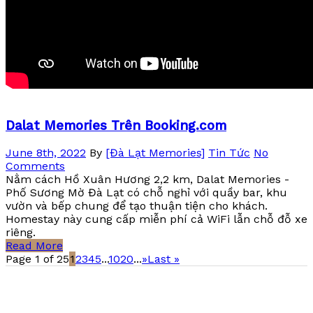
Dalat Memories Trên Booking.com
June 8th, 2022
By
[Đà Lạt Memories]
Tin Tức
No
Comments
Nằm cách Hồ Xuân Hương 2,2 km, Dalat Memories -
Phố Sương Mờ Đà Lạt có chỗ nghỉ với quầy bar, khu
vườn và bếp chung để tạo thuận tiện cho khách.
Homestay này cung cấp miễn phí cả WiFi lẫn chỗ đỗ xe
riêng.
Read More
Page 1 of 25
1
2
3
4
5
...
10
20
...
»
Last »