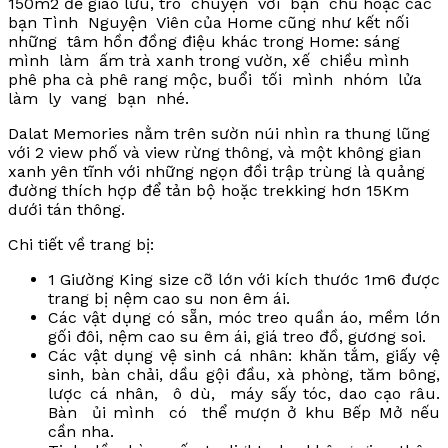
150m2 để giao lưu, trò chuyện với bạn chủ hoặc các
bạn Tình Nguyện Viên của Home cũng như kết nối
những tâm hồn đồng điệu khác trong Home: sáng
mình làm ấm trà xanh trong vườn, xế chiều mình
phê pha cà phê rang mộc, buổi tối mình nhóm lửa
làm ly vang bạn nhé.
Dalat Memories nằm trên sườn núi nhìn ra thung lũng
với 2 view phố và view rừng thông, và một không gian
xanh yên tĩnh với những ngọn đồi trập trùng là quảng
đường thích hợp để tản bộ hoặc trekking hơn 15Km
dưới tán thông.
Chi tiết về trang bị:
1 Giường King size cỡ lớn với kích thước 1m6 được
trang bị nệm cao su non êm ái.
Các vật dụng có sẵn, móc treo quần áo, mềm lớn
gối đôi, nệm cao su êm ái, giá treo đồ, gương soi.
Các vật dụng vệ sinh cá nhân: khăn tắm, giấy vệ
sinh, bàn chải, dầu gội đầu, xà phòng, tăm bông,
lược cá nhân, ô dù, máy sấy tóc, dao cạo râu.
Bàn ủi mình có thể mượn ở khu Bếp Mở nếu
cần nha.