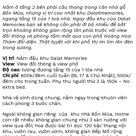
Nằm ở tầng 2 bên phải cầu thang trong căn nhà gỗ
Bốn Mùa, nhưng vị trí cao nhất khu Dalatmemories,
ngang tầng 15 của 1 toà nhà. Ngay đầu khu của Dalat
Memories bạn sẽ không cần phải đi bộ nhiều để bắt
trọn khoảng không gian rộng lớn phía trước với view
đồi thông và phóng tầm mắt qua con phố Hoàng Hoa
Thám đối diện. Thật tuyệt vời khi phố thị im lìm lên đèn
trong sương.
Vị trí
: Nằm đầu khu Dalat Memories
View
: View đồi thông & view phố
Độ cao:
tương đương tầng 15 của 1 tòa nhà
Chi phí
: 600k/đêm cuối tuần (t6, t7 & Chủ Nhật); 500k/
đêm cho trong tuần. Phụ thu người thứ 3 là 150k – No
extra bed.
Nhà vệ sinh dùng chung, nằm ngay trong khuôn viên
cách phòng 3 bước chân.
Ngoài không gian riêng của khu nhà Bốn Mùa, Home
còn rất nhiều không gian chung như 3 sân nướng với
view qua đồi; hoa được bài trí dọc 120 bậc thang nội
khu, vườn rau, vườn ươm, không gian Bếp Mở rộng