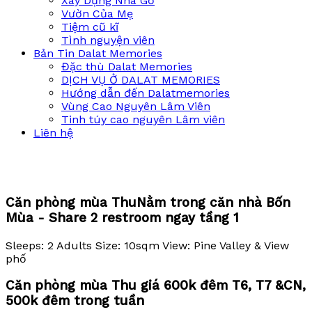
Xây Dựng Nhà Gỗ
Vườn Của Mẹ
Tiệm cũ kĩ
Tình nguyện viên
Bản Tin Dalat Memories
Đặc thù Dalat Memories
DỊCH VỤ Ở DALAT MEMORIES
Hướng dẫn đến Dalatmemories
Vùng Cao Nguyên Lâm Viên
Tinh túy cao nguyên Lâm viên
Liên hệ
Căn phòng mùa Thu
Nằm trong căn nhà Bốn
Mùa - Share 2 restroom ngay tầng 1
Sleeps:
2 Adults
Size:
10sqm
View:
Pine Valley & View
phố
Căn phòng mùa Thu giá 600k đêm T6, T7 &CN,
500k đêm trong tuần