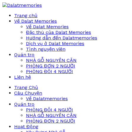
Trang chủ
Về Dalat Memories
Về Dalat Memories
Đặc thù của Dalat Memories
Hướng dẫn đến Dalatmemories
Dịch vụ ở Dalat Memories
Tình nguyện viên
Quán trọ
NHÀ GỖ NGUYÊN CĂN
PHÒNG ĐƠN 2 NGƯỜI
PHÒNG ĐÔI 4 NGƯỜI
Liên hệ
Trang Chủ
Câu Chuyện
Về Dalatmemories
Quán trọ
PHÒNG ĐÔI 4 NGƯỜI
NHÀ GỖ NGUYÊN CĂN
PHÒNG ĐƠN 2 NGƯỜI
Hoạt Động