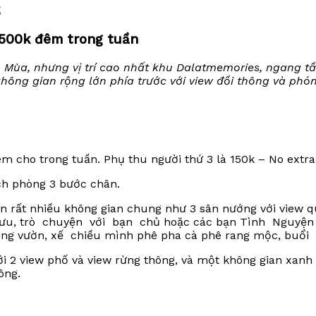
ố
 500k đêm trong tuần
Mùa, nhưng vị trí cao nhất khu Dalatmemories, ngang tầ
không gian rộng lớn phía trước với view đồi thông và p
êm cho trong tuần. Phụ thu người thứ 3 là 150k – No extra
ch phòng 3 bước chân.
rất nhiều không gian chung như 3 sân nướng với view qua
 lưu, trò chuyện với bạn chủ hoặc các bạn Tình Nguyệ
ong vườn, xế chiều mình phê pha cà phê rang mộc, bu
i 2 view phố và view rừng thông, và một không gian xanh
ông.