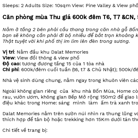
Sleeps:
2 Adults
Size:
10sqm
View:
Pine Valley & View ph
Căn phòng mùa Thu giá 600k đêm T6, T7 &CN,
Nằm ở tầng 2 bên phải cầu thang trong căn nhà gỗ Bốn 
bạn sẽ không cần phải đi bộ nhiều để bắt trọn khoảng 
Thật tuyệt vời khi phố thị im lìm lên đèn trong sương.
Vị trí
: Nằm đầu khu Dalat Memories
View
: View đồi thông & view phố
Độ cao:
tương đương tầng 15 của 1 tòa nhà
Chi phí
: 600k/đêm cuối tuần (t6, t7 & Chủ Nhật); 500k/đ
Nhà vệ sinh dùng chung, nằm ngay trong khuôn viên cá
Ngoài không gian riêng của khu nhà Bốn Mùa, Home còn 
rau, vườn ươm, không gian Bếp Mở rộng 150m2 để giao
điệu khác trong Home: sáng mình làm ấm trà xanh tr
Dalat Memories nằm trên sườn núi nhìn ra thung lũng vớ
thích hợp để tản bộ hoặc trekking hơn 15Km dưới tán th
Chi tiết về trang bị: