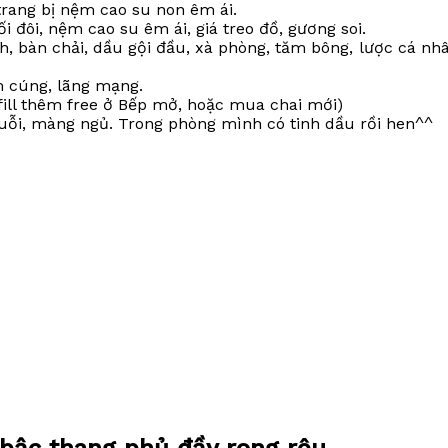
trang bị nệm cao su non êm ái.
 đôi, nệm cao su êm ái, giá treo đồ, gương soi.
inh, bàn chải, dầu gội đầu, xà phòng, tăm bông, lược cá n
m cúng, lãng mạng.
fill thêm free ở Bếp mở, hoặc mua chai mới)
ỗi, màng ngủ. Trong phòng mình có tinh dầu rồi hen^^