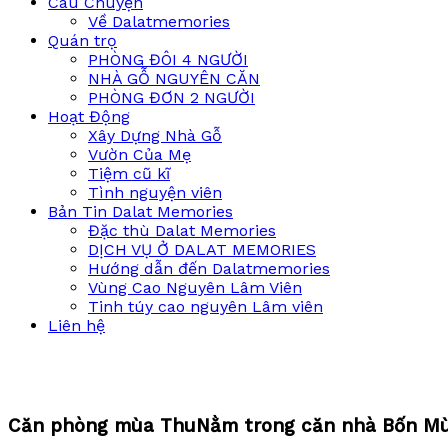
Câu Chuyện
Về Dalatmemories
Quán trọ
PHÒNG ĐÔI 4 NGƯỜI
NHÀ GỖ NGUYÊN CĂN
PHÒNG ĐƠN 2 NGƯỜI
Hoạt Động
Xây Dựng Nhà Gỗ
Vườn Của Mẹ
Tiệm cũ kĩ
Tình nguyện viên
Bản Tin Dalat Memories
Đặc thù Dalat Memories
DỊCH VỤ Ở DALAT MEMORIES
Hướng dẫn đến Dalatmemories
Vùng Cao Nguyên Lâm Viên
Tinh túy cao nguyên Lâm viên
Liên hệ
Căn phòng mùa Thu
Nằm trong căn nhà Bốn Mùa