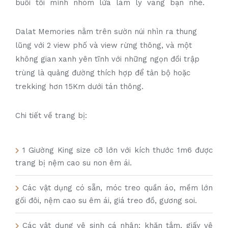
buổi tối mình nhóm lửa làm ly vang bạn nhé.
Dalat Memories nằm trên sườn núi nhìn ra thung
lũng với 2 view phố và view rừng thông, và một
không gian xanh yên tĩnh với những ngọn đồi trập
trùng là quảng đường thích hợp để tản bộ hoặc
trekking hơn 15Km dưới tán thông.
Chi tiết về trang bị:
1 Giường King size cỡ lớn với kích thước 1m6 được
trang bị nệm cao su non êm ái.
Các vật dụng có sẵn, móc treo quần áo, mềm lớn
gối đôi, nệm cao su êm ái, giá treo đồ, gương soi.
Các vật dụng vệ sinh cá nhân: khăn tắm, giấy vệ